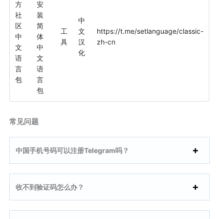
方
安
社
装
中
区
简
工
文
https://t.me/setlanguage/classic-
中
体
具
汉
zh-cn
文
中
化
语
文
言
语
包
言
包
常见问题
中国手机号码可以注册Telegram吗？
收不到验证码怎么办？