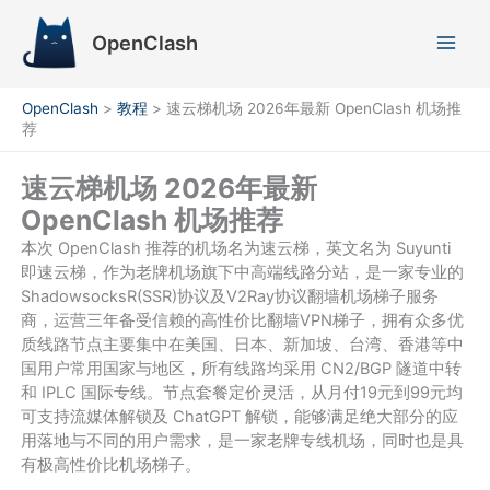
跳
至
OpenClash
内
容
OpenClash
>
教程
>
速云梯机场 2026年最新 OpenClash 机场推
荐
速云梯机场 2026年最新
OpenClash 机场推荐
本次 OpenClash 推荐的机场名为速云梯，英文名为 Suyunti
即速云梯，作为老牌机场旗下中高端线路分站，是一家专业的
ShadowsocksR(SSR)协议及V2Ray协议翻墙机场梯子服务
商，运营三年备受信赖的高性价比翻墙VPN梯子，拥有众多优
质线路节点主要集中在美国、日本、新加坡、台湾、香港等中
国用户常用国家与地区，所有线路均采用 CN2/BGP 隧道中转
和 IPLC 国际专线。节点套餐定价灵活，从月付19元到99元均
可支持流媒体解锁及 ChatGPT 解锁，能够满足绝大部分的应
用落地与不同的用户需求，是一家老牌专线机场，同时也是具
有极高性价比机场梯子。